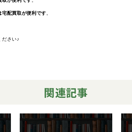
買取が便利です
。
は宅配買取が便利です
。
ください♪
関連記事