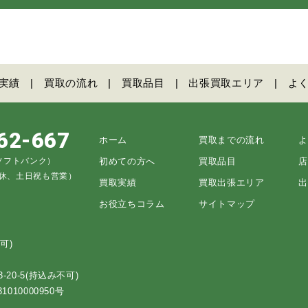
実績
買取の流れ
買取品目
出張買取エリア
よ
62-667
ホーム
買取までの流れ
よ
5（ソフトバンク）
初めての方へ
買取品目
店
不定休、土日祝も営業）
買取実績
買取出張エリア
出
お役立ちコラム
サイトマップ
可)
0-5(持込み不可)
10000950号