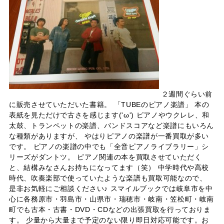
２週間ぐらい前
に販売させていただいた書籍。 「TUBEのピアノ楽譜」 本の
表紙を見ただけで古さを感じます('ω') ピアノやウクレレ、和
太鼓、トランペットの楽譜、バンドスコアなど楽譜にもいろん
な種類がありますが、 やはりピアノの楽譜が一番買取が多い
です。 ピアノの楽譜の中でも「全音ピアノライブラリー」シ
リーズがダントツ。 ピアノ関連の本を買取させていただく
と、結構みなさんお持ちになってます（笑） 中学時代や高校
時代、吹奏楽部で使っていたような楽譜も買取可能なので、
是非お気軽にご相談ください♪ スマイルブックでは岐阜市を中
心に各務原市・羽島市・山県市・瑞穂市・岐南・笠松町・岐南
町でも古本・古書・DVD・CDなどの出張買取を行っておりま
す。 少量から大量まで予定のない限り即日対応可能です。お