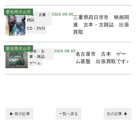
愛知県犬山市
2026.08.05
古本・古書・
三重県四日市市 映画関
雑誌
連 古本・古雑誌 出張
CD・DVD
買取
愛知県犬山市
2026.08.03
古本・古
名古屋市 古本 ゲー
書・雑誌
ム基盤 出張買取です♪
ゲーム
前の記事
一覧へ戻る
次の記事