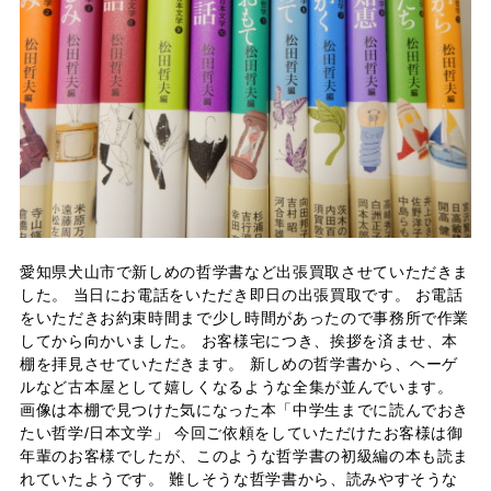
愛知県犬山市で新しめの哲学書など出張買取させていただきま
した。 当日にお電話をいただき即日の出張買取です。 お電話
をいただきお約束時間まで少し時間があったので事務所で作業
してから向かいました。 お客様宅につき、挨拶を済ませ、本
棚を拝見させていただきます。 新しめの哲学書から、ヘーゲ
ルなど古本屋として嬉しくなるような全集が並んでいます。
画像は本棚で見つけた気になった本「中学生までに読んでおき
たい哲学/日本文学」 今回ご依頼をしていただけたお客様は御
年輩のお客様でしたが、このような哲学書の初級編の本も読ま
れていたようです。 難しそうな哲学書から、読みやすそうな