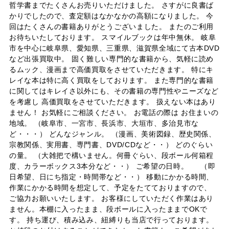
哲学書までたくさんお売りいただけました。 さすがに良書ば
かりでしたので、査定額はなかなかの高額になりました。 今
回はたくさんの書籍ありがとうございました。 またのご利用
お待ちいたしております。 スマイルブックは年中無休。 岐阜
市を中心に岐阜県、愛知県、三重県、滋賀県全域にて古本DVD
など出張買取中。 固く難しい専門的な書籍から、気軽に読め
るムック、漫画まで高価買取をさせていただきます。 特にキ
レイな本は特に高く買取をしております。 また専門的な書籍
に関してはキレイさ以外にも、その書籍の専門性やニーズなど
を考慮し 高価買取をさせていただきます。 扱えない本はあり
ません！ お気軽にご相談ください。 お電話の際は お住まいの
地域。 （岐阜市、一宮市、長浜市、大垣市、多治見市な
ど・・・） どんなジャンル。 （漫画、美術図録、歴史関係、
宗教関係、実用書、専門書、DVD/CDなど・・） どのぐらい
の量。 （大雑把で構いません。何冊ぐらい、段ボール何箱程
度、カラーボックス3本分など・・） ご希望の日時。 （即
日希望、日にち指定・時間帯など・・） 移動にかかる時間、
作業にかかる時間を想定して、予定をたてておりますので、
ご協力お願いいたします。 お客様にしていただく作業はあり
ません。本棚に入ったまま、段ボールに入ったままでOKで
す。 持ち運び、積み込み、紐縛りも当店で行っております。