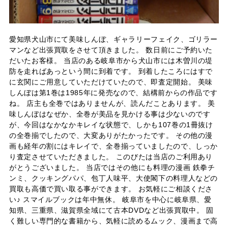
愛知県犬山市にて美味しんぼ、ギャラリーフェイク、ゴリラー
マンなど出張買取をさせて頂きました。 数日前にご予約いた
だいたお客様。 当店のある岐阜市から犬山市には木曽川の堤
防を走ればあっという間に到着です。 到着したころにはすで
に玄関にご用意していただけていたので、即査定開始。 美味
しんぼは第1巻は1985年に発売なので、結構前からの作品です
ね。 店主も全巻ではありませんが、読んだことあります。 美
味しんぼはなぜか、全巻が美品を見かける事は少ないのです
が、今回はなかなかキレイな状態で、しかも107巻の1冊抜け
の全巻揃でしたので、大変ありがたかったです。 その他の漫
画も経年の割にはキレイで、全巻揃っていましたので、しっか
り査定させていただきました。 このびたは当店のご利用あり
がとうございました。 当店ではその他にも料理の漫画 鉄拳チ
ンミ、クッキングパパ、包丁人味平、大使閣下の料理人などの
買取も高価で買い取る事ができます。 お気軽にご相談くださ
い♪ スマイルブックは年中無休。 岐阜市を中心に岐阜県、愛
知県、三重県、滋賀県全域にて古本DVDなど出張買取中。 固
く難しい専門的な書籍から、気軽に読めるムック、漫画まで高