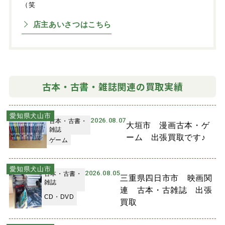
（笑
店主あいさつはこちら
古本・古書・雑誌関連の買取実績
愛知県犬山市
2026.08.07
古本・古書・
大垣市 漫画古本・ゲ
雑誌
ーム 出張買取です♪
ゲーム
愛知県犬山市
2026.08.05
古本・古書・
三重県四日市市 映画関
雑誌
連 古本・古雑誌 出張
CD・DVD
買取