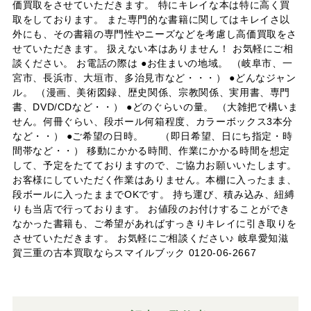
価買取をさせていただきます。 特にキレイな本は特に高く買
取をしております。 また専門的な書籍に関してはキレイさ以
外にも、その書籍の専門性やニーズなどを考慮し高価買取をさ
せていただきます。 扱えない本はありません！ お気軽にご相
談ください。 お電話の際は ●お住まいの地域。 （岐阜市、一
宮市、長浜市、大垣市、多治見市など・・・） ●どんなジャン
ル。 （漫画、美術図録、歴史関係、宗教関係、実用書、専門
書、DVD/CDなど・・） ●どのぐらいの量。 （大雑把で構いま
せん。何冊ぐらい、段ボール何箱程度、カラーボックス3本分
など・・） ●ご希望の日時。 （即日希望、日にち指定・時
間帯など・・） 移動にかかる時間、作業にかかる時間を想定
して、予定をたてておりますので、ご協力お願いいたします。
お客様にしていただく作業はありません。本棚に入ったまま、
段ボールに入ったままでOKです。 持ち運び、積み込み、紐縛
りも当店で行っております。 お値段のお付けすることができ
なかった書籍も、ご希望があればすっきりキレイに引き取りを
させていただきます。 お気軽にご相談ください♪ 岐阜愛知滋
賀三重の古本買取ならスマイルブック 0120-06-2667