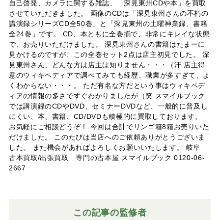
自己啓発、カメラに関する雑誌、「深見東州CDや本」を買取
させていただきました。 画像のCDは「深見東州さんの不朽の
講演録シリーズCD全50巻」と「深見東州の土曜神業録、書籍
全24巻」です。 CD、本ともに全巻揃で、非常にキレイな状態
で、お売りいただけました。 深見東州さんの書籍はたまーに
見かけるのですが、この全巻セット2点は店主初見でした。 深
見東州さん、どんな方は店主は知りません・・・（汗 店主得
意のウィキペディアで調べてみても経歴、職業が多すぎて、よ
くわからない・・・。 ただ有名な方だという事はウィキペデ
ィアの情報の多さですぐわかりましたが（笑 スマイルブック
では講演録のCDやDVD、セミナーDVDなど、一般的に普及し
にくい、本、書籍、CD/DVDも積極的に買取しております。
お気軽にご相談どうぞ！ 今回は合計でリンゴ箱8箱お売りいた
だけました。 このたびは当店へのご依頼ありがとうございま
した。 また機会があればよろしくお願いいたします。 岐阜
古本買取/出張買取 専門の古本屋 スマイルブック 0120-06-
2667
この記事の監修者