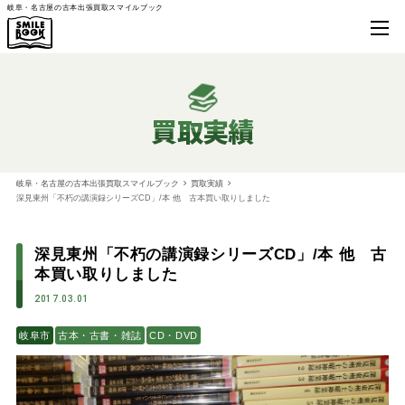
岐阜・名古屋の古本出張買取スマイルブック
買取実績
岐阜・名古屋の古本出張買取スマイルブック
買取実績
深見東州「不朽の講演録シリーズCD」/本 他 古本買い取りしました
深見東州「不朽の講演録シリーズCD」/本 他 古
本買い取りしました
2017.03.01
岐阜市
古本・古書・雑誌
CD・DVD