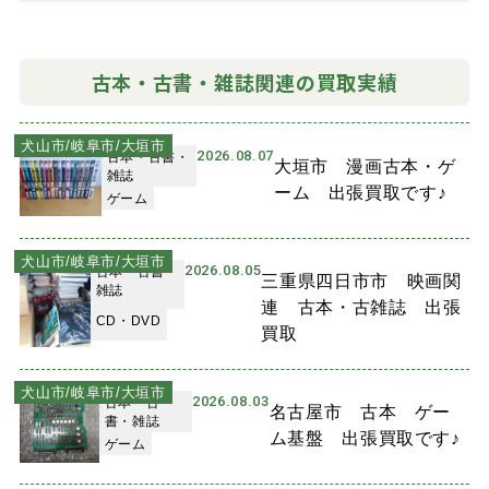
古本・古書・雑誌関連の買取実績
犬山市/岐阜市/大垣市
2026.08.07
古本・古書・
大垣市 漫画古本・ゲ
雑誌
ーム 出張買取です♪
ゲーム
犬山市/岐阜市/大垣市
2026.08.05
古本・古書・
三重県四日市市 映画関
雑誌
連 古本・古雑誌 出張
CD・DVD
買取
犬山市/岐阜市/大垣市
2026.08.03
古本・古
名古屋市 古本 ゲー
書・雑誌
ム基盤 出張買取です♪
ゲーム