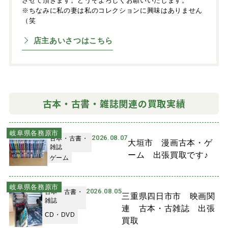
させて頂きます。どうぞよろしくお願いいたします。
※ちなみに私の妻は私のコレクションに興味はありません
（笑
店主あいさつはこちら
古本・古書・雑誌関連の買取実績
岐阜県各務原市
2026.08.07
古本・古書・
大垣市 漫画古本・ゲ
雑誌
ーム 出張買取です♪
ゲーム
岐阜県各務原市
2026.08.05
古本・古書・
三重県四日市市 映画関
雑誌
連 古本・古雑誌 出張
CD・DVD
買取