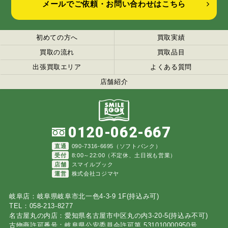
メールでご依頼・お問い合わせはこちら
初めての方へ
買取実績
買取の流れ
買取品目
出張買取エリア
よくある質問
店舗紹介
0120-062-667
直通
090-7316-6695（ソフトバンク）
受付
8:00～22:00（不定休、土日祝も営業）
店舗
スマイルブック
運営
株式会社コジマヤ
岐阜店：岐阜県岐阜市北一色4-3-9 1F(持込み可)
TEL：058-213-8277
名古屋丸の内店：愛知県名古屋市中区丸の内3-20-5(持込み不可)
古物商許可番号：岐阜県公安委員会許可第 531010000950号