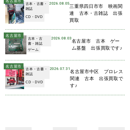
名古屋市
2026.08.05
古本・古書・
三重県四日市市 映画関
雑誌
連 古本・古雑誌 出張
CD・DVD
買取
名古屋市
2026.08.03
古本・古
名古屋市 古本 ゲー
書・雑誌
ム基盤 出張買取です♪
ゲーム
名古屋市
2026.07.31
古本・古書・
名古屋市中区 プロレス
雑誌
関連 古本 出張買取で
CD・DVD
す♪