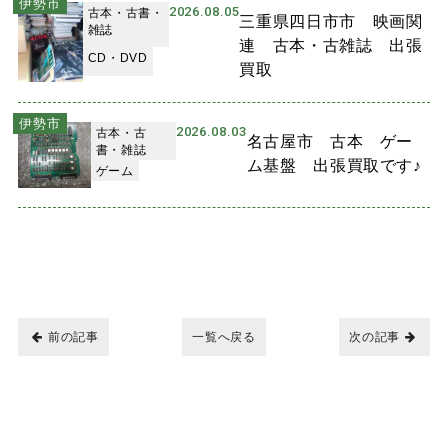
伊勢市
2026.08.05
古本・古書・
三重県四日市市 映画関
雑誌
連 古本・古雑誌 出張
CD・DVD
買取
伊勢市
2026.08.03
古本・古
名古屋市 古本 ゲー
書・雑誌
ム基盤 出張買取です♪
ゲーム
前の記事
一覧へ戻る
次の記事