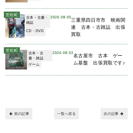
笠松町
2026.08.05
古本・古書・
三重県四日市市 映画関
雑誌
連 古本・古雑誌 出張
CD・DVD
買取
笠松町
2026.08.03
古本・古
名古屋市 古本 ゲー
書・雑誌
ム基盤 出張買取です♪
ゲーム
前の記事
一覧へ戻る
次の記事