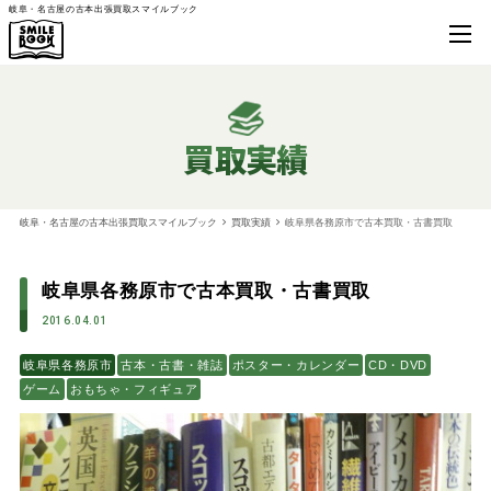
岐阜・名古屋の古本出張買取スマイルブック
買取実績
岐阜・名古屋の古本出張買取スマイルブック
買取実績
岐阜県各務原市で古本買取・古書買取
岐阜県各務原市で古本買取・古書買取
2016.04.01
岐阜県各務原市
古本・古書・雑誌
ポスター・カレンダー
CD・DVD
ゲーム
おもちゃ・フィギュア