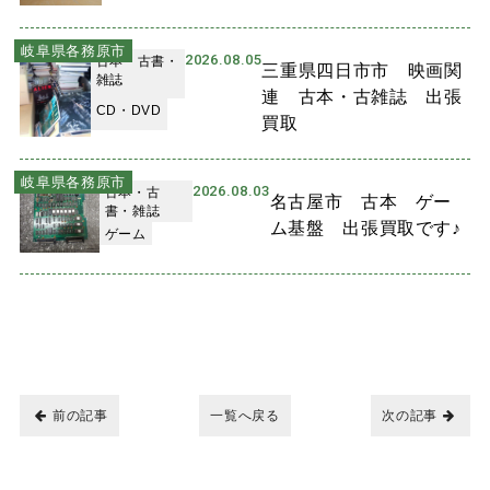
岐阜県各務原市
2026.08.05
古本・古書・
三重県四日市市 映画関
雑誌
連 古本・古雑誌 出張
CD・DVD
買取
岐阜県各務原市
2026.08.03
古本・古
名古屋市 古本 ゲー
書・雑誌
ム基盤 出張買取です♪
ゲーム
前の記事
一覧へ戻る
次の記事