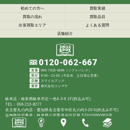
初めての方へ
買取実績
買取の流れ
買取品目
出張買取エリア
よくある質問
店舗紹介
0120-062-667
直通
090-7316-6695（ソフトバンク）
受付
8:00～22:00（不定休、土日祝も営業）
店舗
スマイルブック
運営
株式会社コジマヤ
岐阜店：岐阜県岐阜市北一色4-3-9 1F(持込み可)
TEL：058-213-8277
名古屋丸の内店：愛知県名古屋市中区丸の内3-20-5(持込み不可)
古物商許可番号：岐阜県公安委員会許可第 531010000950号
©
2026 スマイルブック