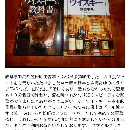
岐阜県羽島郡笠松町で古本・DVD出張買取でした。３０点ジャ
ストをお売りいただけました☺一般単行本と浜崎あゆみのライ
ブDVDなど。玄関先に準備してあり、数も少なかったので査定
も１０分程度で終わり、滞在時間もかなり短くスピーディな買
取ができました☺ありがとうございます。ウイスキーを本も数
冊買い取らせていただきましたが、ちなみに店主はビール派で
す（笑） 5/1から笠松町にアプローチをしだして初めての買取
依頼。うれしかったです('ω')査定額にも満足していただけまし
た。またのご利用お待ちいたしております。 スマイルブック