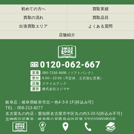
初めての方へ
買取実績
買取の流れ
買取品目
出張買取エリア
よくある質問
店舗紹介
0120-062-667
直通
090-7316-6695（ソフトバンク）
受付
8:00～22:00（不定休、土日祝も営業）
店舗
スマイルブック
運営
株式会社コジマヤ
岐阜店：岐阜県岐阜市北一色4-3-9 1F(持込み可)
TEL：058-213-8277
名古屋丸の内店：愛知県名古屋市中区丸の内3-20-5(持込み不可)
古物商許可番号：岐阜県公安委員会許可第 531010000950号
©
2026 スマイルブック