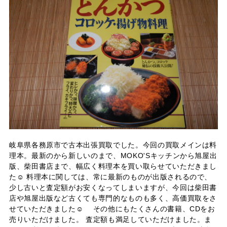
岐阜県各務原市で古本出張買取でした。今回の買取メインは料
理本。最新のから新しいのまで、MOKO'Sキッチンから旭屋出
版、柴田書店まで、幅広く料理本を買い取らせていただきまし
た☺ 料理本に関しては、常に最新のものが出版されるので、
少し古いと査定額がお安くなってしまいますが、今回は柴田書
店や旭屋出版など古くても専門的なものも多く、高価買取をさ
せていただきました☺ その他にもたくさんの書籍、CDをお
売りいただけました。 査定額も満足していただけました。ま