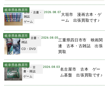
岐阜県各務原市
2026.08.07
古本・古書・
大垣市 漫画古本・ゲ
雑誌
ーム 出張買取です♪
ゲーム
岐阜県各務原市
2026.08.05
古本・古書・
三重県四日市市 映画関
雑誌
連 古本・古雑誌 出張
CD・DVD
買取
岐阜県各務原市
2026.08.03
古本・古
名古屋市 古本 ゲー
書・雑誌
ム基盤 出張買取です♪
ゲーム