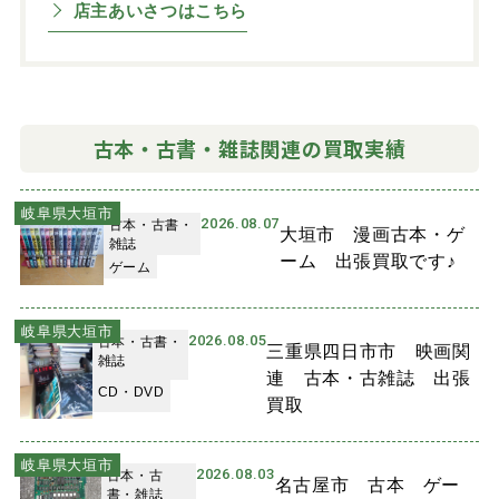
店主あいさつはこちら
古本・古書・雑誌関連の買取実績
岐阜県大垣市
2026.08.07
古本・古書・
大垣市 漫画古本・ゲ
雑誌
ーム 出張買取です♪
ゲーム
岐阜県大垣市
2026.08.05
古本・古書・
三重県四日市市 映画関
雑誌
連 古本・古雑誌 出張
CD・DVD
買取
岐阜県大垣市
2026.08.03
古本・古
名古屋市 古本 ゲー
書・雑誌