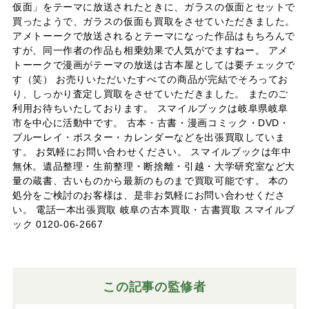
仮面」をテーマに放送されたときに、ガラスの仮面とセットで
買ったようで、ガラスの仮面も買取をさせていただきました。
アメトーークで放送されるとテーマになった作品はもちろんで
すが、同一作者の作品も相乗効果で人気がでますねー。 アメ
トーークで漫画がテーマの放送は古本屋としては要チェックで
す（笑） お売りいただいたすべての商品が完結でそろってお
り、しっかり査定し買取をさせていただきました。 またのご
利用お待ちいたしております。 スマイルブックは岐阜県岐阜
市を中心に活動中です。 古本・古書・漫画コミック・DVD・
ブルーレイ・ポスター・カレンダーなどを出張買取していま
す。 お気軽にお問い合わせください。 スマイルブックは年中
無休。遺品整理・生前整理・断捨離・引越・大学研究室など大
量の蔵書、古いものから最新のものまで買取可能です。 本の
処分をご検討のお客様は、是非お気軽にお問い合わせくださ
い。 電話一本出張買取 岐阜の古本買取・古書買取 スマイルブ
ック 0120-06-2667
この記事の監修者