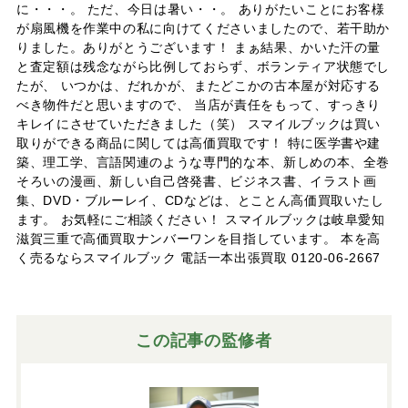
に・・・。 ただ、今日は暑い・・。 ありがたいことにお客様
が扇風機を作業中の私に向けてくださいましたので、若干助か
りました。ありがとうございます！ まぁ結果、かいた汗の量
と査定額は残念ながら比例しておらず、ボランティア状態でし
たが、 いつかは、だれかが、またどこかの古本屋が対応する
べき物件だと思いますので、 当店が責任をもって、すっきり
キレイにさせていただきました（笑） スマイルブックは買い
取りができる商品に関しては高価買取です！ 特に医学書や建
築、理工学、言語関連のような専門的な本、新しめの本、全巻
そろいの漫画、新しい自己啓発書、ビジネス書、イラスト画
集、DVD・ブルーレイ、CDなどは、とことん高価買取いたし
ます。 お気軽にご相談ください！ スマイルブックは岐阜愛知
滋賀三重で高価買取ナンバーワンを目指しています。 本を高
く売るならスマイルブック 電話一本出張買取 0120-06-2667
この記事の監修者