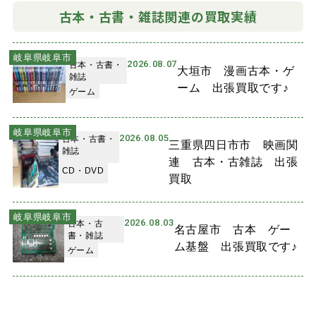
古本・古書・雑誌関連の買取実績
岐阜県岐阜市
2026.08.07
古本・古書・
大垣市 漫画古本・ゲ
雑誌
ーム 出張買取です♪
ゲーム
岐阜県岐阜市
2026.08.05
古本・古書・
三重県四日市市 映画関
雑誌
連 古本・古雑誌 出張
CD・DVD
買取
岐阜県岐阜市
2026.08.03
古本・古
名古屋市 古本 ゲー
書・雑誌
ム基盤 出張買取です♪
ゲーム