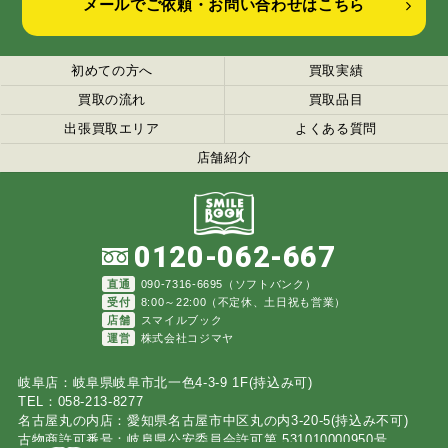
メールでご依頼・お問い合わせはこちら
初めての方へ
買取実績
買取の流れ
買取品目
出張買取エリア
よくある質問
店舗紹介
0120-062-667
直通
090-7316-6695（ソフトバンク）
受付
8:00～22:00（不定休、土日祝も営業）
店舗
スマイルブック
運営
株式会社コジマヤ
岐阜店：岐阜県岐阜市北一色4-3-9 1F(持込み可)
TEL：058-213-8277
名古屋丸の内店：愛知県名古屋市中区丸の内3-20-5(持込み不可)
古物商許可番号：岐阜県公安委員会許可第 531010000950号