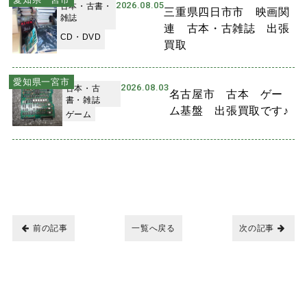
2026.08.05
古本・古書・
三重県四日市市 映画関
雑誌
連 古本・古雑誌 出張
CD・DVD
買取
愛知県一宮市
2026.08.03
古本・古
名古屋市 古本 ゲー
書・雑誌
ム基盤 出張買取です♪
ゲーム
前の記事
一覧へ戻る
次の記事