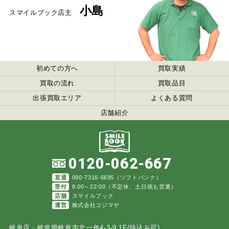
小島
スマイルブック店主
初めての方へ
買取実績
買取の流れ
買取品目
出張買取エリア
よくある質問
店舗紹介
0120-062-667
直通
090-7316-6695（ソフトバンク）
受付
8:00～22:00（不定休、土日祝も営業）
店舗
スマイルブック
運営
株式会社コジマヤ
岐阜店：岐阜県岐阜市北一色4-3-9 1F(持込み可)