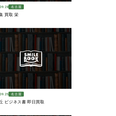
09.28
名古屋
集 買取 栄
09.25
名古屋
丘 ビジネス書 即日買取