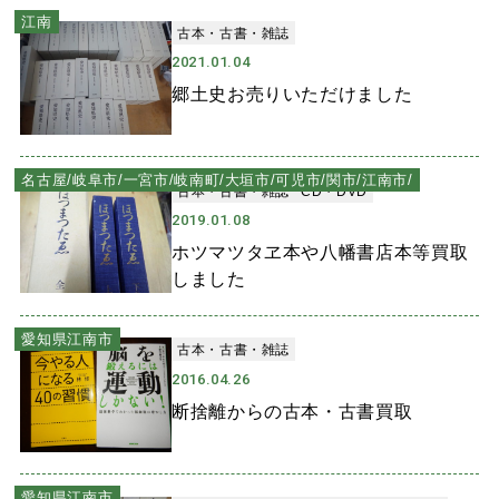
江南
古本・古書・雑誌
2021.01.04
郷土史お売りいただけました
名古屋/岐阜市/一宮市/岐南町/大垣市/可児市/関市/江南市/
古本・古書・雑誌
CD・DVD
2019.01.08
ホツマツタヱ本や八幡書店本等買取
しました
愛知県江南市
古本・古書・雑誌
2016.04.26
断捨離からの古本・古書買取
愛知県江南市