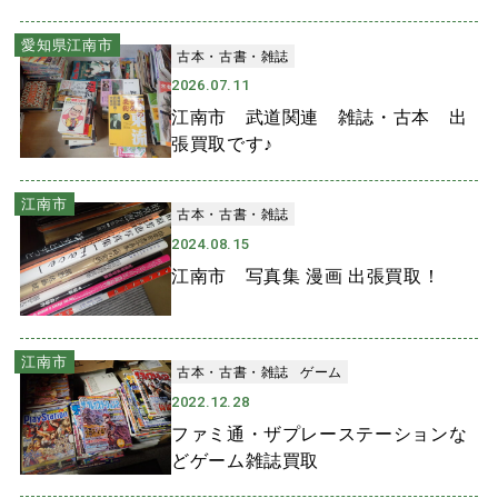
愛知県江南市
古本・古書・雑誌
2026.07.11
江南市 武道関連 雑誌・古本 出
張買取です♪
江南市
古本・古書・雑誌
2024.08.15
江南市 写真集 漫画 出張買取！
江南市
古本・古書・雑誌
ゲーム
2022.12.28
ファミ通・ザプレーステーションな
どゲーム雑誌買取