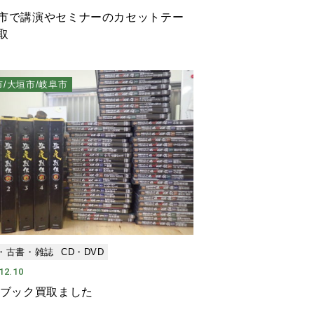
市で講演やセミナーのカセットテー
取
市/大垣市/岐阜市
・古書・雑誌
CD・DVD
12.10
Dブック買取ました