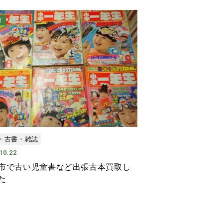
市
・古書・雑誌
10.22
市で古い児童書など出張古本買取し
た