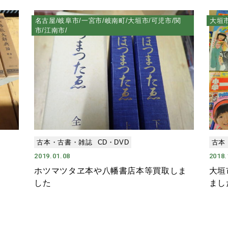
名古屋/岐阜市/一宮市/岐南町/大垣市/可児市/関
大垣
市/江南市/
古本・古書・雑誌
CD・DVD
古本
2019.01.08
2018.
ホツマツタヱ本や八幡書店本等買取しま
大垣
した
まし