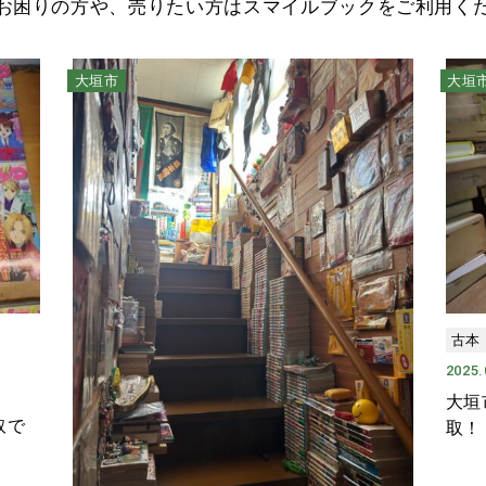
お困りの方や、売りたい方はスマイルブックをご利用く
大垣市
大垣
古本
2025.
大垣
取で
取！