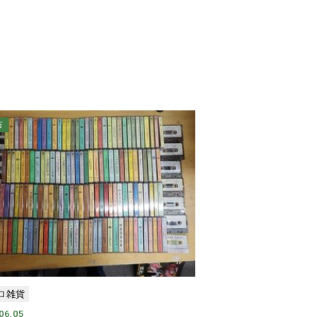
市
ロ雑貨
06.05